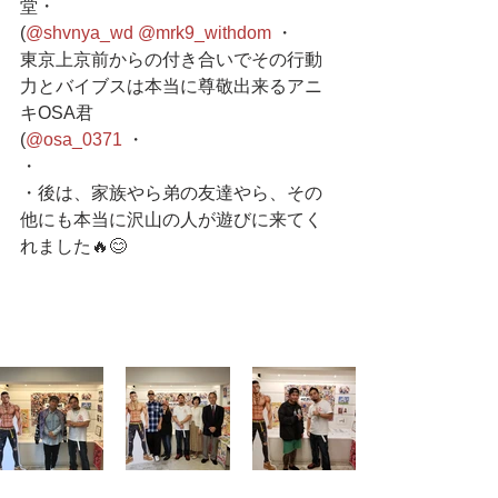
堂・
(
@shvnya_wd
@mrk9_withdom
 ・
東京上京前からの付き合いでその行動
力とバイブスは本当に尊敬出来るアニ
キOSA君
(
@osa_0371
 ・
・
・後は、家族やら弟の友達やら、その
他にも本当に沢山の人が遊びに来てく
れました🔥😊