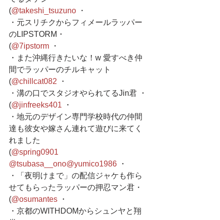
(
@takeshi_tsuzuno
 ・
・元スリチクからフィメールラッパー
のLIPSTORM・
(
@7ipstorm
 ・
・また沖縄行きたいな！w 愛すべき仲
間でラッパーのチルキャット
(
@chillcat082
 ・
・溝の口でスタジオやられてるJin君 ・
(
@jinfreeks401
 ・
・地元のデザイン専門学校時代の仲間
達も彼女や嫁さん連れて遊びに来てく
れました
(
@spring0901
@tsubasa__ono
@yumico1986
 ・
・「夜明けまで」の配信ジャケも作ら
せてもらったラッパーの押忍マン君・
(
@osumantes
 ・
・京都のWITHDOMからシュンヤと翔