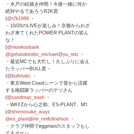
・水戸の絵描き仲間！今後一緒に何か
絶対やるであろうR2K君
(
@r2k1986
 ・
・10/20のLIVEが楽しみ！京都からわざ
わざ来てくれたPOWER PLANTの皆ん
な！
(
@mookoobaek
@gohandorobo_michael
@yu_retz
 ・
・最近MCでも大忙し！久しぶりに会え
たラッパーBULL君・
(
@bullmatic
 ・
・東京West Coastシーンで昔から活躍
する格闘家ラッパーのテツさん
(
@sandman_trash
 ・
・WAYZから心之助、ES-PLANT、M't
(
@shinnosuke_wayz
@es_plant
@mr_nmfullnelson
 ・
・クラブ仲間でeggmanのスタッフもし
てるタケシ