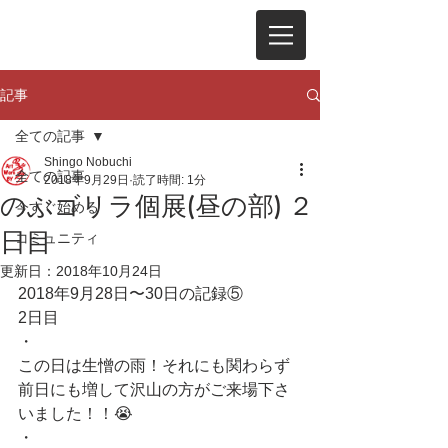
記事
全ての記事
Shingo Nobuchi
全ての記事
2018年9月29日
読了時間: 1分
のぶゴリラ個展(昼の部) ２
今すぐ始める
日目
コミュニティ
更新日：
2018年10月24日
2018年9月28日〜30日の記録⑤
2日目
・
この日は生憎の雨！それにも関わらず
前日にも増して沢山の方がご来場下さ
いました！！😭
・